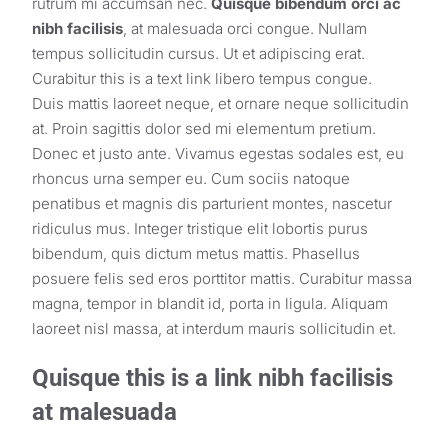
rutrum mi accumsan nec.
Quisque bibendum orci ac
nibh facilisis
, at malesuada orci congue. Nullam
tempus sollicitudin cursus. Ut et adipiscing erat.
Curabitur
this is a text link
libero tempus congue.
Duis mattis laoreet neque, et ornare neque sollicitudin
at. Proin sagittis dolor sed mi elementum pretium.
Donec et justo ante. Vivamus egestas sodales est, eu
rhoncus urna semper eu. Cum sociis natoque
penatibus et magnis dis parturient montes, nascetur
ridiculus mus. Integer tristique elit lobortis purus
bibendum, quis dictum metus mattis. Phasellus
posuere felis sed eros porttitor mattis. Curabitur massa
magna, tempor in blandit id, porta in ligula. Aliquam
laoreet nisl massa, at interdum mauris sollicitudin et.
Quisque this is a link nibh facilisis
at malesuada