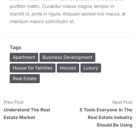
porttitor mattis. Curabitur massa magna, tempor in
blandit id, porta in ligula. Aliquam laoreet nisl massa, at
interdum mauris sollicitudin et.
Tags
Apartment
Business Development
House for families
Houzez
Luxury
Real Estate
Prev Post
Next Post
Understand The Real
5 Tools Everyone In The
Estate Market
Real Estate Industry
Should Be Using