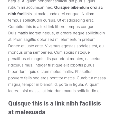
neque. Aliquam hendrerit sollicitudin purus, quis
rutrum mi accumsan nec.
Quisque bibendum orci ac
nibh facilisis
, at malesuada orci congue. Nullam
tempus sollicitudin cursus. Ut et adipiscing erat.
Curabitur
this is a text link
libero tempus congue.
Duis mattis laoreet neque, et ornare neque sollicitudin
at. Proin sagittis dolor sed mi elementum pretium.
Donec et justo ante. Vivamus egestas sodales est, eu
rhoncus urna semper eu. Cum sociis natoque
penatibus et magnis dis parturient montes, nascetur
ridiculus mus. Integer tristique elit lobortis purus
bibendum, quis dictum metus mattis. Phasellus
posuere felis sed eros porttitor mattis. Curabitur massa
magna, tempor in blandit id, porta in ligula. Aliquam
laoreet nisl massa, at interdum mauris sollicitudin et.
Quisque this is a link nibh facilisis
at malesuada