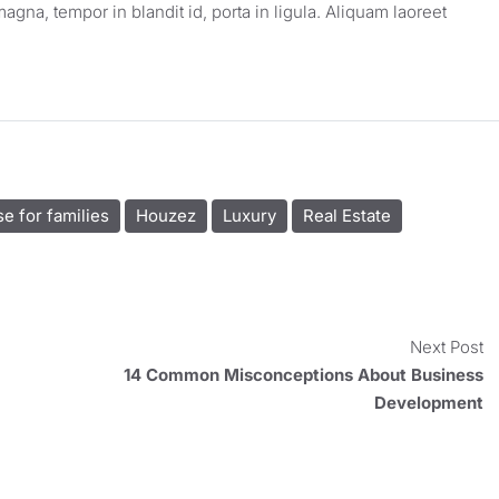
magna, tempor in blandit id, porta in ligula. Aliquam laoreet
e for families
Houzez
Luxury
Real Estate
Next Post
14 Common Misconceptions About Business
Development