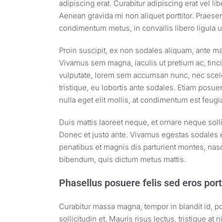
adipiscing erat. Curabitur adipiscing erat vel 
Aenean gravida mi non aliquet porttitor. Praesen
condimentum metus, in convallis libero ligula u
Proin suscipit, ex non sodales aliquam, ante mau
Vivamus sem magna, iaculis ut pretium ac, tin
vulputate, lorem sem accumsan nunc, nec sceler
tristique, eu lobortis ante sodales. Etiam posuer
nulla eget elit mollis, at condimentum est feugia
Duis mattis laoreet neque, et ornare neque solli
Donec et justo ante. Vivamus egestas sodales 
penatibus et magnis dis parturient montes, nasce
bibendum, quis dictum metus mattis.
Phasellus posuere felis sed eros port
Curabitur massa magna, tempor in blandit id, por
sollicitudin et. Mauris risus lectus, tristique at n