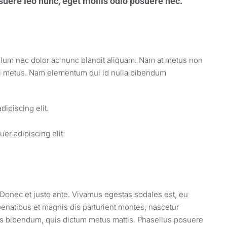
uere leo nunc, eget mollis odio posuere nec.
bulum nec dolor ac nunc blandit aliquam. Nam at metus non
 mi metus. Nam elementum dui id nulla bibendum
ipiscing elit.
er adipiscing elit.
 Donec et justo ante. Vivamus egestas sodales est, eu
natibus et magnis dis parturient montes, nascetur
purus bibendum, quis dictum metus mattis. Phasellus posuere