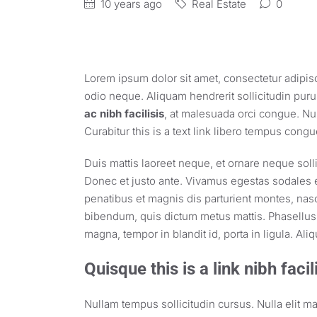
10 years ago
Real Estate
0
Lorem ipsum dolor sit amet, consectetur adipisc
odio neque. Aliquam hendrerit sollicitudin pur
ac nibh facilisis
, at malesuada orci congue. Nul
Curabitur
this is a text link
libero tempus congu
Duis mattis laoreet neque, et ornare neque solli
Donec et justo ante. Vivamus egestas sodales 
penatibus et magnis dis parturient montes, nasce
bibendum, quis dictum metus mattis. Phasellus p
magna, tempor in blandit id, porta in ligula. Ali
Quisque this is a link nibh faci
Nullam tempus sollicitudin cursus. Nulla elit ma