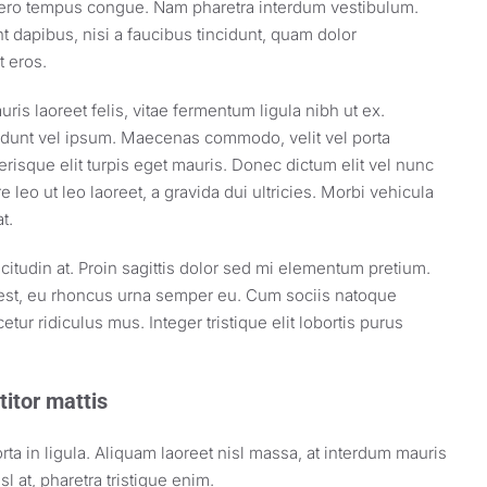
libero tempus congue. Nam pharetra interdum vestibulum.
t dapibus, nisi a faucibus tincidunt, quam dolor
t eros.
ris laoreet felis, vitae fermentum ligula nibh ut ex.
cidunt vel ipsum. Maecenas commodo, velit vel porta
isque elit turpis eget mauris. Donec dictum elit vel nunc
e leo ut leo laoreet, a gravida dui ultricies. Morbi vehicula
t.
citudin at. Proin sagittis dolor sed mi elementum pretium.
est, eu rhoncus urna semper eu. Cum sociis natoque
tur ridiculus mus. Integer tristique elit lobortis purus
titor mattis
ta in ligula. Aliquam laoreet nisl massa, at interdum mauris
isl at, pharetra tristique enim.